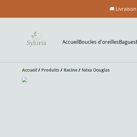
🚚 Livraison
Accueil
Boucles d'oreilles
Bagues
Accueil
/
Produits
/
Racine
/
Néxa Douglas