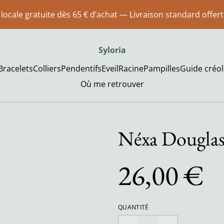
 locale gratuite dès 65 € d’achat — Livraison standard offer
Syloria
Bracelets
Colliers
Pendentifs
Eveil
Racine
Pampilles
Guide créol
Où me retrouver
Néxa Dougla
26,00 €
QUANTITÉ