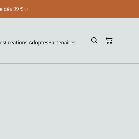
te dès 99 € ✨
es
Créations Adoptés
Partenaires
s