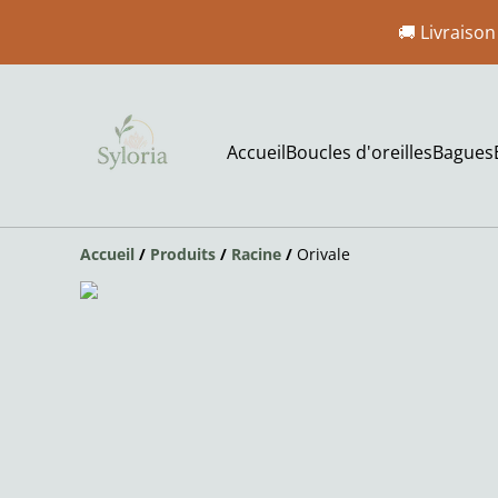
🚚 Livraison
Accueil
Boucles d'oreilles
Bagues
Accueil
/
Produits
/
Racine
/
Orivale