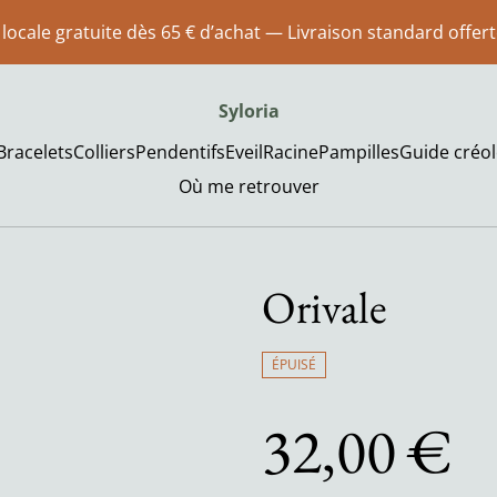
 locale gratuite dès 65 € d’achat — Livraison standard offer
Syloria
Bracelets
Colliers
Pendentifs
Eveil
Racine
Pampilles
Guide créol
Où me retrouver
Orivale
ÉPUISÉ
32,00 €