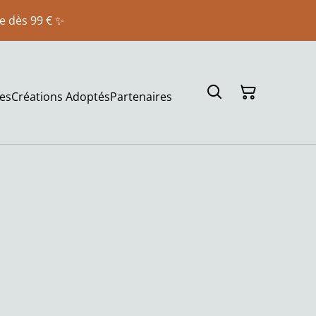
te dès 99 € ✨
es
Créations Adoptés
Partenaires