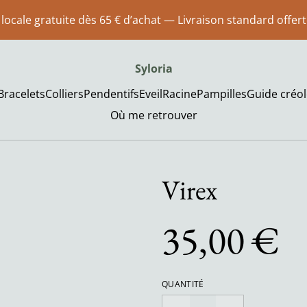
 locale gratuite dès 65 € d’achat — Livraison standard offer
Syloria
Bracelets
Colliers
Pendentifs
Eveil
Racine
Pampilles
Guide créol
Où me retrouver
Virex
35,00 €
QUANTITÉ