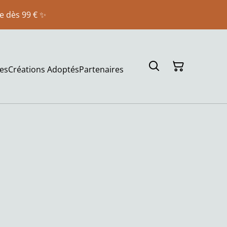
te dès 99 € ✨
es
Créations Adoptés
Partenaires