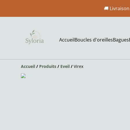
🚚 Livraison
Accueil
Boucles d'oreilles
Bagues
Accueil
/
Produits
/
Eveil
/
Virex