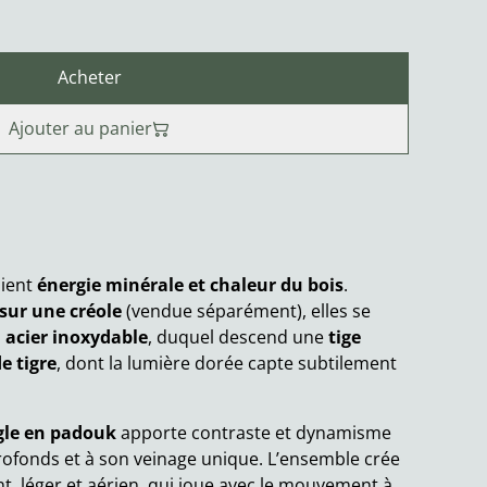
Acheter
Ajouter au panier
lient
énergie minérale et chaleur du bois
.
 sur une créole
(vendue séparément), elles se
acier inoxydable
, duquel descend une
tige
e tigre
, dont la lumière dorée capte subtilement
gle en padouk
apporte contraste et dynamisme
profonds et à son veinage unique. L’ensemble crée
t, léger et aérien, qui joue avec le mouvement à