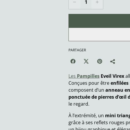
PARTAGER
Les
Pampilles
Eveil Virex
al
Conçues pour être
enfilées
composent d’un
anneau en 
ponctuée de pierres d’œil d
le regard.
À l’extrémité, un
mini trian
grâce à ses reflets rouges 
un bijou graphique et élégan